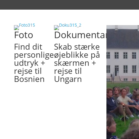
Foto
Dokumentarfilm
Find dit
Skab stærke
personlige
øjeblikke på
udtryk +
skærmen +
rejse til
rejse til
Bosnien
Ungarn