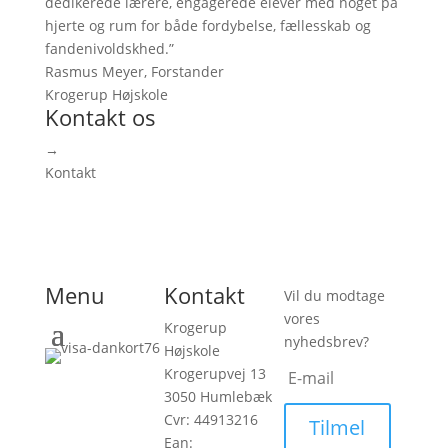
dedikerede lærere, engagerede elever med noget på
hjerte og rum for både fordybelse, fællesskab og
fandenivoldskhed.”
Rasmus Meyer, Forstander
Krogerup Højskole
Kontakt os
→
Kontakt
Menu
Kontakt
Vil du modtage
vores
Krogerup
nyhedsbrev?
Højskole
Krogerupvej 13
3050 Humlebæk
Cvr: 44913216
Tilmel
Ean: