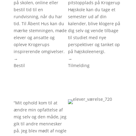
på skolen, online eller
pitstopplads på Krogerup
bestil tid til en
Højskole kan du tage et
rundvisning, når du har
semester ud af din
tid. Til Åbent Hus kan du
kalender, blive klogere på
mærke stemningen, møde
dig selv og vende tilbage
elever og ansatte og
til studiet med nye
opleve Krogerups
perspektiver og tanket op
inspirerende omgivelser.
på højskoleenergi.
→
→
Bestil
Tilmelding
“Mit ophold kom til at
ændre min opfattelse af
mig selv og den måde, jeg
gik til andre mennesker
på. Jeg blev mødt af nogle