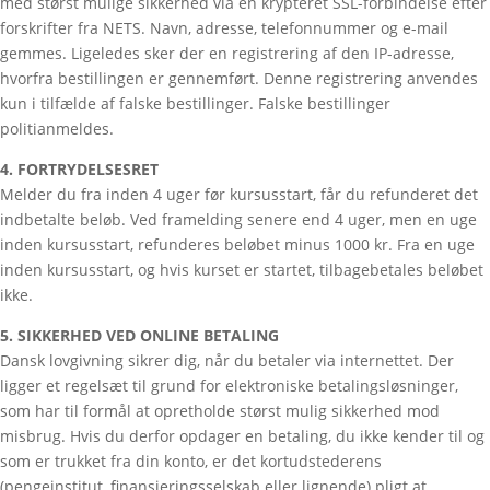
med størst mulige sikkerhed via en krypteret SSL-forbindelse efter
forskrifter fra NETS. Navn, adresse, telefonnummer og e-mail
gemmes. Ligeledes sker der en registrering af den IP-adresse,
hvorfra bestillingen er gennemført. Denne registrering anvendes
kun i tilfælde af falske bestillinger. Falske bestillinger
politianmeldes.
4. FORTRYDELSESRET
Melder du fra inden 4 uger før kursusstart, får du refunderet det
indbetalte beløb. Ved framelding senere end 4 uger, men en uge
inden kursusstart, refunderes beløbet minus 1000 kr. Fra en uge
inden kursusstart, og hvis kurset er startet, tilbagebetales beløbet
ikke.
5. SIKKERHED VED ONLINE BETALING
Dansk lovgivning sikrer dig, når du betaler via internettet. Der
ligger et regelsæt til grund for elektroniske betalingsløsninger,
som har til formål at opretholde størst mulig sikkerhed mod
misbrug. Hvis du derfor opdager en betaling, du ikke kender til og
som er trukket fra din konto, er det kortudstederens
(pengeinstitut, finansieringsselskab eller lignende) pligt at