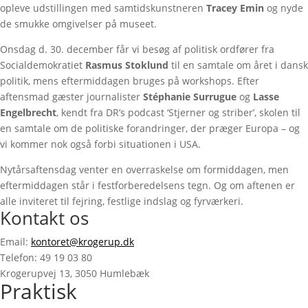
opleve udstillingen med samtidskunstneren
Tracey Emin
og nyde
de smukke omgivelser på museet.
Onsdag d. 30. december får vi besøg af politisk ordfører fra
Socialdemokratiet
Rasmus Stoklund
til en samtale om året i dansk
politik, mens eftermiddagen bruges på workshops. Efter
aftensmad gæster journalister
Stéphanie Surrugue
og
Lasse
Engelbrecht
, kendt fra DR’s podcast ‘Stjerner og striber’, skolen til
en samtale om de politiske forandringer, der præger Europa – og
vi kommer nok også forbi situationen i USA.
Nytårsaftensdag venter en overraskelse om formiddagen, men
eftermiddagen står i festforberedelsens tegn. Og om aftenen er
alle inviteret til fejring, festlige indslag og fyrværkeri.
Kontakt os
Email:
kontoret@krogerup.dk
Telefon: 49 19 03 80
Krogerupvej 13, 3050 Humlebæk
Praktisk