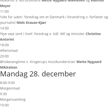
Velkomst v. kursusledere
Mette Nygaard Mikkelsen
og
Rasmus
Meyer
11:00
‘Ude for uden’, foredrag om et Danmark i forandring v. forfatter og
journalist
Niels Krause-Kjær
14:00
‘Nye veje sent i livet’, foredrag v. tidl. MF og minister
Christine
Antorini
18:00
Aftensmad
20:00
Ønskesangtime v. Krogerups musikunderviser
Mette Nygaard
Mikkelsen
Mandag 28. december
8:00-9:00
Morgenmad
9:30
Morgensamling
10:00