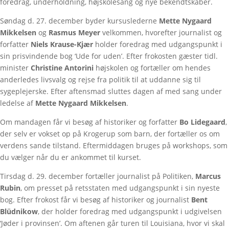
foredrag, underholdning, højskolesang og nye bekendtskaber.
Søndag d. 27. december byder kursuslederne
Mette Nygaard
Mikkelsen
og
Rasmus Meyer
velkommen, hvorefter journalist og
forfatter
Niels Krause-Kjær
holder foredrag med udgangspunkt i
sin prisvindende bog ‘Ude for uden’. Efter frokosten gæster tidl.
minister
Christine Antorini
højskolen og fortæller om hendes
anderledes livsvalg og rejse fra politik til at uddanne sig til
sygeplejerske. Efter aftensmad sluttes dagen af med sang under
ledelse af
Mette Nygaard Mikkelsen
.
Om mandagen får vi besøg af historiker og forfatter
Bo Lidegaard
,
der selv er vokset op på Krogerup som barn, der fortæller os om
verdens sande tilstand. Eftermiddagen bruges på workshops, som
du vælger når du er ankommet til kurset.
Tirsdag d. 29. december fortæller journalist på Politiken,
Marcus
Rubin
, om presset på retsstaten med udgangspunkt i sin nyeste
bog. Efter frokost får vi besøg af historiker og journalist
Bent
Blüdnikow
, der holder foredrag med udgangspunkt i udgivelsen
‘Jøder i provinsen’. Om aftenen går turen til Louisiana, hvor vi skal