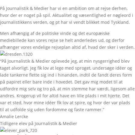
På Journalistik & Medier har vi en ambition om at rejse derhen,
hvor der er noget på spil. Aktualitet og væsentlighed er nøgleord i
journalistikkens verden, og pt har vi vendt blikket mod Tyskland.
Men afhængig af de politiske vinde og det europæiske
mediebillede kan vores rejse se helt anderledes ud, og derfor
afhænger vores endelige rejseplan altid af, hvad der sker i verden.
“På Journalistik & Medier oplevede jeg, at min nysgerrighed blev
taget alvorligt. Jeg fik lov at lege med sproget, undersøge idéer og
lade tankerne flette sig ind i hinanden, indtil de fandt deres form
på papiret eller bare inde i hovedet. Det gav mig modet til at
udfordre mig selv og tro på, at min stemme har værdi, ligesom alle
andres. Krogerup vil for altid have en lille plads i mit hjerte. Det
var et sted, hvor mine idéer fik lov at spire, og hvor der var plads
til at udfolde sig uden fordomme og faste rammer.”
Amalie Lercke
Tidligere elev på Journalistik & Medier