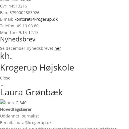
Cvr: 44913216
Ean: 5790002583926
E-mail:
kontoret@krogerup.dk
Telefon: 49 19 03 80
Man-tors 9.15-12.15
Nyhedsbrev
Se december-nyhedsbrevet
her
kh.
Krogerup Højskole
Close
→
Laura Grønbæk
Hovedfagslærer
Uddannet journalist
E-mail: laura@krogerup.dk