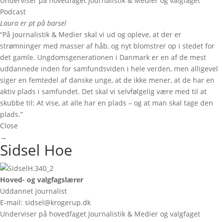
Underviser på hovedfaget Journalistik & Medier og valgfaget
Podcast
Laura er pt på barsel
“På Journalistik & Medier skal vi ud og opleve, at der er
strømninger med masser af håb, og nyt blomstrer op i stedet for
det gamle. Ungdomsgenerationen i Danmark er en af de mest
uddannede inden for samfundsviden i hele verden, men alligevel
siger en femtedel af danske unge, at de ikke mener, at de har en
aktiv plads i samfundet. Det skal vi selvfølgelig være med til at
skubbe til: At vise, at alle har en plads – og at man skal tage den
plads.”
Close
→
Sidsel Hoe
Hoved- og valgfagslærer
Uddannet journalist
E-mail: sidsel@krogerup.dk
Underviser på hovedfaget Journalistik & Medier og valgfaget