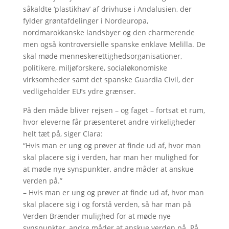
såkaldte ‘plastikhav’ af drivhuse i Andalusien, der
fylder grøntafdelinger i Nordeuropa,
nordmarokkanske landsbyer og den charmerende
men også kontroversielle spanske enklave Melilla. De
skal møde menneskerettighedsorganisationer,
politikere, miljøforskere, socialøkonomiske
virksomheder samt det spanske Guardia Civil, der
vedligeholder EU’s ydre grænser.
På den måde bliver rejsen – og faget – fortsat et rum,
hvor eleverne får præsenteret andre virkeligheder
helt tæt på, siger Clara:
“Hvis man er ung og prøver at finde ud af, hvor man
skal placere sig i verden, har man her mulighed for
at møde nye synspunkter, andre måder at anskue
verden på.”
– Hvis man er ung og prøver at finde ud af, hvor man
skal placere sig i og forstå verden, så har man på
Verden Brænder mulighed for at møde nye
synspunkter, andre måder at anskue verden på. På